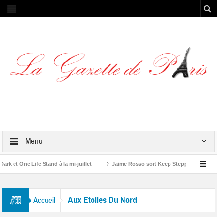
Menu
 et One Life Stand à la mi-juillet
Jaime Rosso sort Keep Stepping, son nouv
A Rolling Stone”
Aux Etoiles Du Nord
Accueil