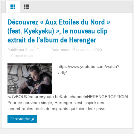
Découvrez « Aux Etoiles du Nord »
(feat. Kyekyeku) », le nouveau clip
extrait de l’album de Herenger
Publié par
Xavier Fluet
|
Date :mardi 17 novembre 2020
|
0 commentaire
https://www.youtube.com/watch?
v=8j4-
jw7vBOU&feature=youtu.be&ab_channel=HERENGEROFFICIAL
Pour ce nouveau single, Herenger s'est inspiré des
innombrables récits de migrants qui fuient leur pays ...
En savoir plus