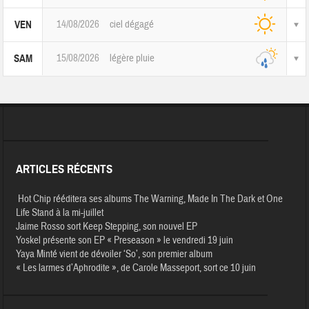
14/08/2026
ciel dégagé
VEN
15/08/2026
légère pluie
SAM
ARTICLES RÉCENTS
Hot Chip rééditera ses albums The Warning, Made In The Dark et One
Life Stand à la mi-juillet
Jaime Rosso sort Keep Stepping, son nouvel EP
Yoskel présente son EP « Preseason » le vendredi 19 juin
Yaya Minté vient de dévoiler ‘So’, son premier album
« Les larmes d’Aphrodite », de Carole Masseport, sort ce 10 juin