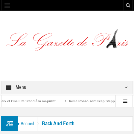
Menu
et One Life Stand à la mi-juillet
Jaime Rosso sort Keep Stepping, son nouve
A Rolling Stone”
Back And Forth
Accueil