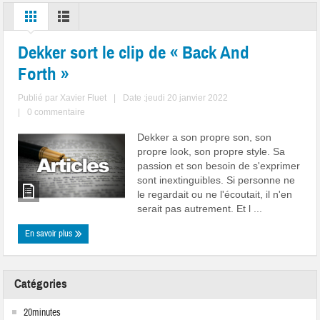
Dekker sort le clip de « Back And
Forth »
Publié par
Xavier Fluet
|
Date :jeudi 20 janvier 2022
|
0 commentaire
Dekker a son propre son, son
propre look, son propre style. Sa
passion et son besoin de s'exprimer
sont inextinguibles. Si personne ne
le regardait ou ne l'écoutait, il n'en
serait pas autrement. Et l ...
En savoir plus
Catégories
20minutes