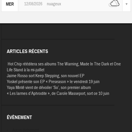
12/08/2026
nuageux
MER
ARTICLES RÉCENTS
Hot Chip rééditera ses albums The Warning, Made In The Dark et One
Life Stand à la mi-juillet
Jaime Rosso sort Keep Stepping, son nouvel EP
Yoskel présente son EP « Preseason » le vendredi 19 juin
Yaya Minté vient de dévoiler ‘So’, son premier album
« Les larmes d’Aphrodite », de Carole Masseport, sort ce 10 juin
ÉVÈNEMENT
Aucun évènement