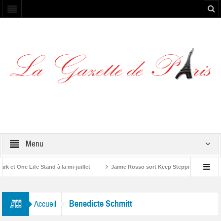
Menu
et One Life Stand à la mi-juillet
Jaime Rosso sort Keep Stepping, son nouve
 Rolling Stone”
Benedicte Schmitt
Accueil