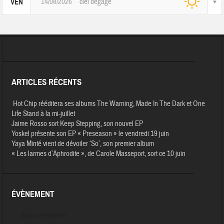
14/08/2026
ciel dégagé
VEN
ARTICLES RÉCENTS
Hot Chip rééditera ses albums The Warning, Made In The Dark et One
Life Stand à la mi-juillet
Jaime Rosso sort Keep Stepping, son nouvel EP
Yoskel présente son EP « Preseason » le vendredi 19 juin
Yaya Minté vient de dévoiler ‘So’, son premier album
« Les larmes d’Aphrodite », de Carole Masseport, sort ce 10 juin
ÉVÈNEMENT
Aucun évènement