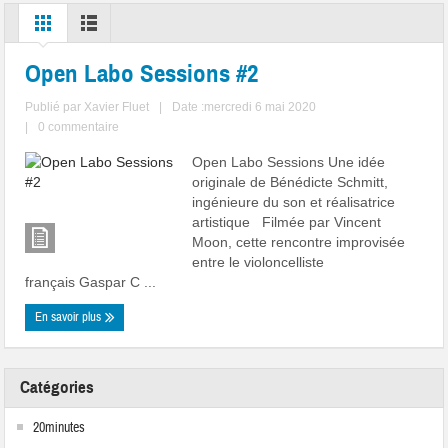
Open Labo Sessions #2
Publié par
Xavier Fluet
|
Date :mercredi 6 mai 2020
|
0 commentaire
Open Labo Sessions Une idée
originale de Bénédicte Schmitt,
ingénieure du son et réalisatrice
artistique Filmée par Vincent
Moon, cette rencontre improvisée
entre le violoncelliste
français Gaspar C ...
En savoir plus
Catégories
20minutes