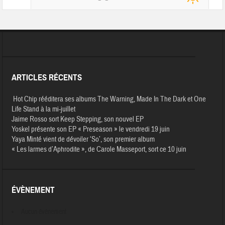
ARTICLES RÉCENTS
Hot Chip rééditera ses albums The Warning, Made In The Dark et One
Life Stand à la mi-juillet
Jaime Rosso sort Keep Stepping, son nouvel EP
Yoskel présente son EP « Preseason » le vendredi 19 juin
Yaya Minté vient de dévoiler ‘So’, son premier album
« Les larmes d’Aphrodite », de Carole Masseport, sort ce 10 juin
ÉVÈNEMENT
Aucun évènement