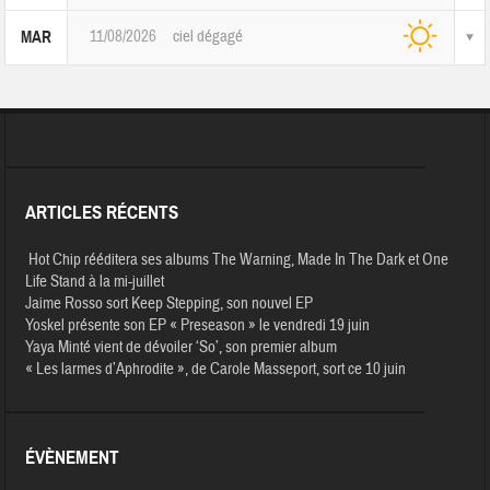
11/08/2026
ciel dégagé
MAR
ARTICLES RÉCENTS
Hot Chip rééditera ses albums The Warning, Made In The Dark et One
Life Stand à la mi-juillet
Jaime Rosso sort Keep Stepping, son nouvel EP
Yoskel présente son EP « Preseason » le vendredi 19 juin
Yaya Minté vient de dévoiler ‘So’, son premier album
« Les larmes d’Aphrodite », de Carole Masseport, sort ce 10 juin
ÉVÈNEMENT