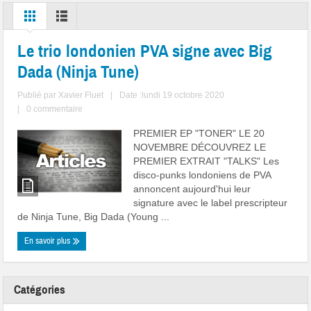
Le trio londonien PVA signe avec Big
Dada (Ninja Tune)
Publié par
Xavier Fluet
|
Date :lundi 19 octobre 2020
|
0 commentaire
PREMIER EP "TONER" LE 20
NOVEMBRE DÉCOUVREZ LE
PREMIER EXTRAIT "TALKS" Les
disco-punks londoniens de PVA
annoncent aujourd'hui leur
signature avec le label prescripteur
de Ninja Tune, Big Dada (Young ...
En savoir plus
Catégories