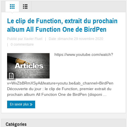
Le clip de Function, extrait du prochain
album All Function One de BirdPen
Publié par
Xavier Fluet
|
Date :dimanche 29 novembre 2020
|
0 commentaire
https://www.youtube.com/watch?
v=WvZbBRmXSyA&feature=youtu.be&ab_channel=BirdPen
Découverte du jour : le clip de Function, premier extrait du
prochain album All Function One de BirdPen (disponi ...
En savoir plus
Catégories