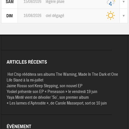
15/08/2026
légère pluie
SAM
16/08/2026
ciel dégagé
DIM
ARTICLES RÉCENTS
Hot Chip rééditera ses albums The Warning, Made In The Dark et One
Life Stand à la mi-juillet
Jaime Rosso sort Keep Stepping, son nouvel EP
Yoskel présente son EP « Preseason » le vendredi 19 juin
Yaya Minté vient de dévoiler ‘So’, son premier album
« Les larmes d’Aphrodite », de Carole Masseport, sort ce 10 juin
ÉVÈNEMENT