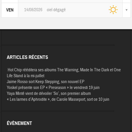
14/08/2026
ciel dégagé
VEN
ARTICLES RÉCENTS
Hot Chip rééditera ses albums The Warning, Made In The Dark et One
Life Stand à la mi-juillet
Jaime Rosso sort Keep Stepping, son nouvel EP
Yoskel présente son EP « Preseason » le vendredi 19 juin
Yaya Minté vient de dévoiler ‘So’, son premier album
« Les larmes d’Aphrodite », de Carole Masseport, sort ce 10 juin
ÉVÈNEMENT