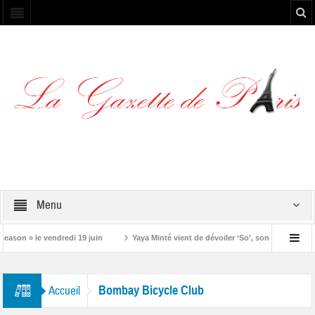
Menu
ason » le vendredi 19 juin
Yaya Minté vient de dévoiler ‘So’, son premier albu
Bombay Bicycle Club
Accueil