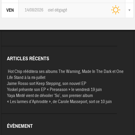
14/08/2026
ciel dégagé
VEN
ARTICLES RÉCENTS
Hot Chip rééditera ses albums The Warning, Made In The Dark et One
Life Stand à la mi-juillet
Jaime Rosso sort Keep Stepping, son nouvel EP
Yoskel présente son EP « Preseason » le vendredi 19 juin
Yaya Minté vient de dévoiler ‘So’, son premier album
« Les larmes d’Aphrodite », de Carole Masseport, sort ce 10 juin
ÉVÈNEMENT