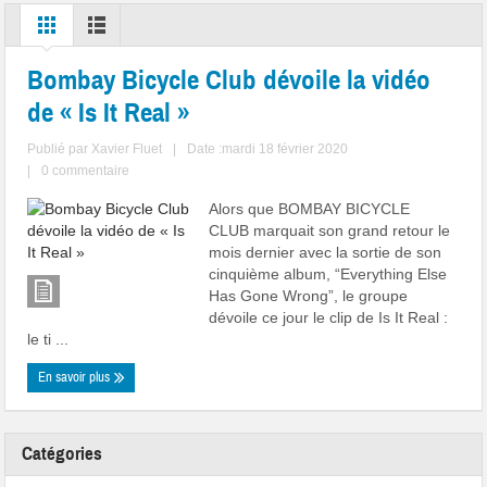
Bombay Bicycle Club dévoile la vidéo
de « Is It Real »
Publié par
Xavier Fluet
|
Date :mardi 18 février 2020
|
0 commentaire
Alors que BOMBAY BICYCLE
CLUB marquait son grand retour le
mois dernier avec la sortie de son
cinquième album, “Everything Else
Has Gone Wrong”, le groupe
dévoile ce jour le clip de Is It Real :
le ti ...
En savoir plus
Catégories