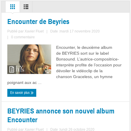
Encounter de Beyries
Publié par
Xavier Fluet
|
Date :mardi 17 novembre 2020
|
0 commentaire
Encounter, le deuxième album
de BEYRIES sort sur le label
Bonsound. L’autrice-compositrice-
interprète profite de l’occasion pour
dévoiler le vidéoclip de la
chanson Graceless, un hymne
poignant aux ac ...
En savoir plus
BEYRIES annonce son nouvel album
Encounter
Publié par
Xavier Fluet
|
Date :lundi 26 octobre 2020