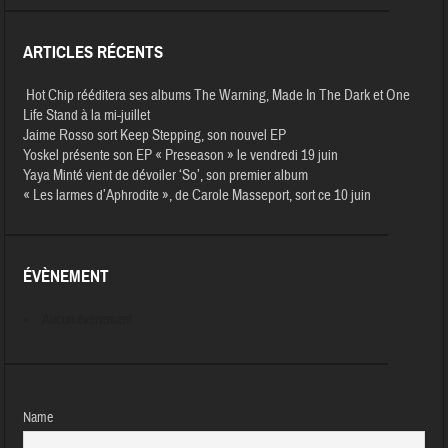
ARTICLES RÉCENTS
Hot Chip rééditera ses albums The Warning, Made In The Dark et One
Life Stand à la mi-juillet
Jaime Rosso sort Keep Stepping, son nouvel EP
Yoskel présente son EP « Preseason » le vendredi 19 juin
Yaya Minté vient de dévoiler ‘So’, son premier album
« Les larmes d’Aphrodite », de Carole Masseport, sort ce 10 juin
ÉVÈNEMENT
Aucun évènement
Name