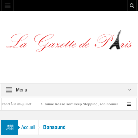
Menu
d à la mi-juillet
Jaime Rosso sort Keep Stepping, son nouvel EP
Yosk
Bonsound
Accueil