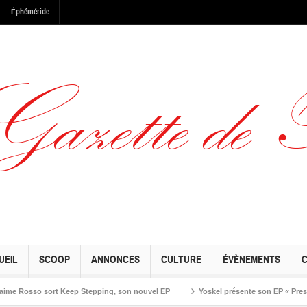
Éphéméride
UEIL
SCOOP
ANNONCES
CULTURE
ÉVÈNEMENTS
osso sort Keep Stepping, son nouvel EP
Yoskel présente son EP « Preseason »