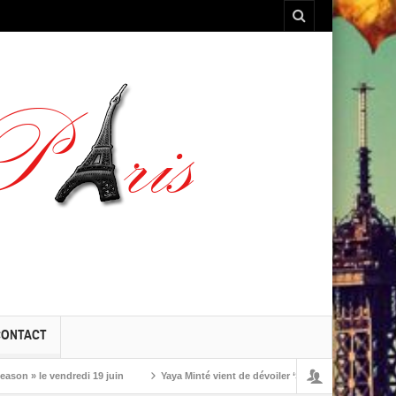
CONTACT
 le vendredi 19 juin
Yaya Minté vient de dévoiler ‘So’, son premier album