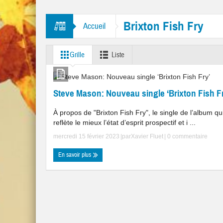
tres “Mr. Tambourine Man” et “Like A Rolling Stone”
Brixton Fish Fry
Accueil
Grille
Liste
Steve Mason: Nouveau single ‘Brixton Fish F
À propos de "Brixton Fish Fry", le single de l’album qu
reflète le mieux l’état d’esprit prospectif et i ...
mercredi 15 février 2023
|par
Xavier Fluet
|
0 commentaire
En savoir plus