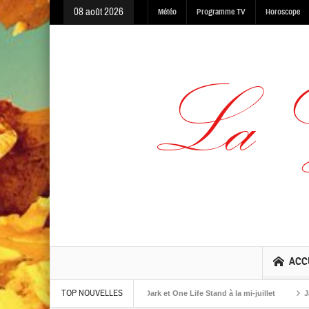
08 août 2026
Météo
Programme TV
Horoscope
ACC
TOP NOUVELLES
lbums The Warning, Made In The Dark et One Life Stand à la mi-juillet
Jaime R