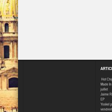
ARTIC
Hot Chi
Made In 
juillet
Jaime R
EP
Yoskel p
vendredi