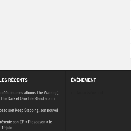
LES RÉCENTS
ÉVÈNEMENT
p rééditera ses albums The Warning,
Aucun évènement
The Dark et One Life Stand à la mi-
osso sort Keep Stepping, son nouvel
résente son EP « Preseason » le
 19 juin