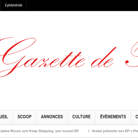
Éphéméride
UEIL
SCOOP
ANNONCES
CULTURE
ÉVÈNEMENTS
Rosso sort Keep Stepping, son nouvel EP
Yoskel présente son EP « Preseason 