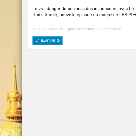
Le vrai danger du business des influenceurs avec Le
Radis Irradié, nouvelle épisode du magazine LES PI
...
jeudi 26 janvier 2023
|par
Xavier Fluet
|
0 commentaire
En savoir plus