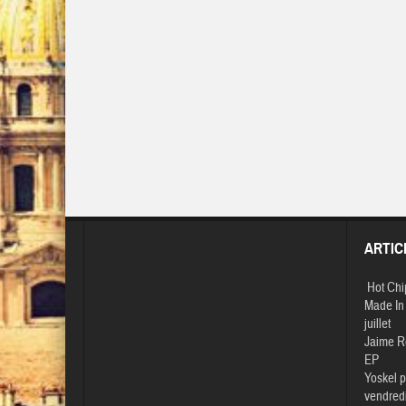
ARTIC
Hot Chi
Made In 
juillet
Jaime R
EP
Yoskel p
vendredi