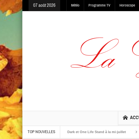
07 août 2026
Météo
Programme TV
Horoscope
ACC
TOP NOUVELLES
albums The Warning, Made In The Dark et One Life Stand à la mi-juillet
Jaime 