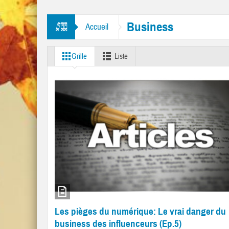
itres “Mr. Tambourine Man” et “Like A Rolling Stone”
Business
Accueil
Grille
Liste
Les pièges du numérique: Le vrai danger du
business des influenceurs (Ep.5)