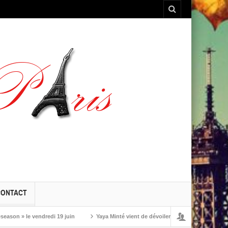
CONTACT
» le vendredi 19 juin
Yaya Minté vient de dévoiler ‘So’, son premier album