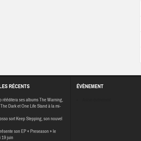
LES RÉCENTS
ÉVÈNEMENT
p rééditera ses albums The Warning,
Aucun évènement
The Dark et One Life Stand à la mi-
osso sort Keep Stepping, son nouvel
résente son EP « Preseason » le
 19 juin