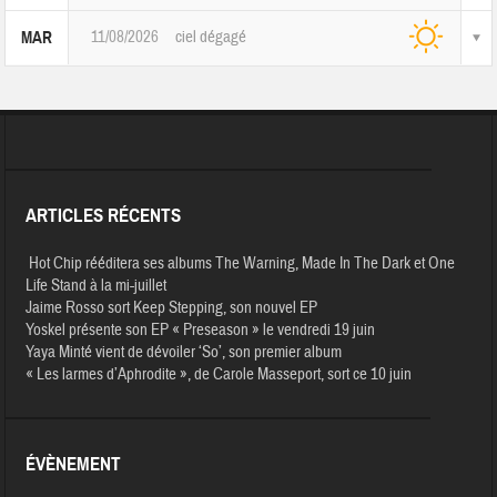
11/08/2026
ciel dégagé
MAR
ARTICLES RÉCENTS
Hot Chip rééditera ses albums The Warning, Made In The Dark et One
Life Stand à la mi-juillet
Jaime Rosso sort Keep Stepping, son nouvel EP
Yoskel présente son EP « Preseason » le vendredi 19 juin
Yaya Minté vient de dévoiler ‘So’, son premier album
« Les larmes d’Aphrodite », de Carole Masseport, sort ce 10 juin
ÉVÈNEMENT