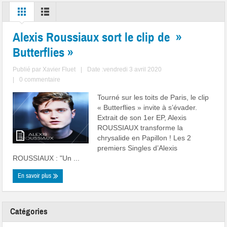
Alexis Roussiaux sort le clip de »
Butterflies »
Publié par
Xavier Fluet
|
Date :vendredi 3 avril 2020
|
0 commentaire
Tourné sur les toits de Paris, le clip
« Butterflies » invite à s’évader.
Extrait de son 1er EP, Alexis
ROUSSIAUX transforme la
chrysalide en Papillon ! Les 2
premiers Singles d’Alexis
ROUSSIAUX : "Un ...
En savoir plus
Catégories