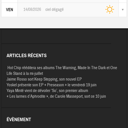
14/08/2026
ciel dégagé
VEN
ARTICLES RÉCENTS
Hot Chip rééditera ses albums The Warning, Made In The Dark et One
Life Stand à la mi-juillet
Jaime Rosso sort Keep Stepping, son nouvel EP
Yoskel présente son EP « Preseason » le vendredi 19 juin
Yaya Minté vient de dévoiler ‘So’, son premier album
« Les larmes d’Aphrodite », de Carole Masseport, sort ce 10 juin
ÉVÈNEMENT