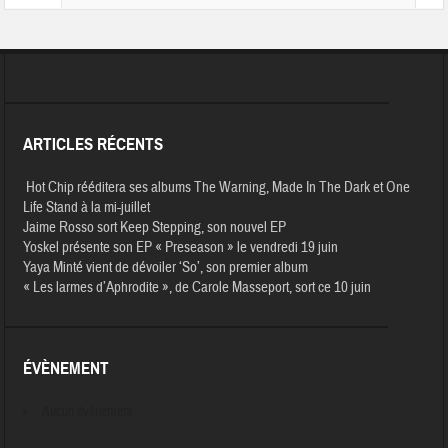
ARTICLES RÉCENTS
Hot Chip rééditera ses albums The Warning, Made In The Dark et One
Life Stand à la mi-juillet
Jaime Rosso sort Keep Stepping, son nouvel EP
Yoskel présente son EP « Preseason » le vendredi 19 juin
Yaya Minté vient de dévoiler ‘So’, son premier album
« Les larmes d’Aphrodite », de Carole Masseport, sort ce 10 juin
ÉVÈNEMENT
Aucun évènement