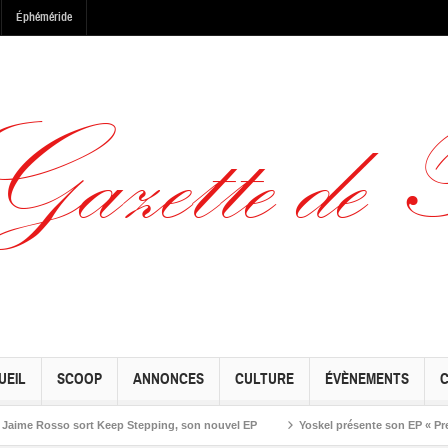
Éphéméride
UEIL
SCOOP
ANNONCES
CULTURE
ÉVÈNEMENTS
Rosso sort Keep Stepping, son nouvel EP
Yoskel présente son EP « Preseason