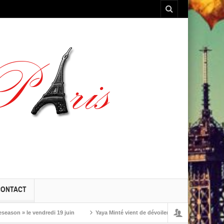
CONTACT
 » le vendredi 19 juin
Yaya Minté vient de dévoiler ‘So’, son premier album