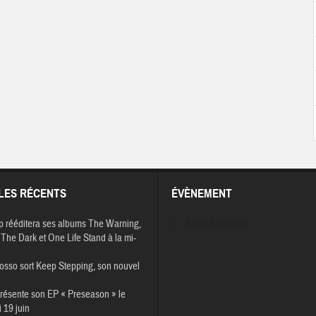
LES RÉCENTS
ÉVÈNEMENT
p rééditera ses albums The Warning,
Aucun évènement
The Dark et One Life Stand à la mi-
osso sort Keep Stepping, son nouvel
résente son EP « Preseason » le
 19 juin