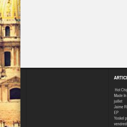
ARTIC
Hot Chi
Made In 
juillet
Jaime R
EP
Yoskel p
vendredi