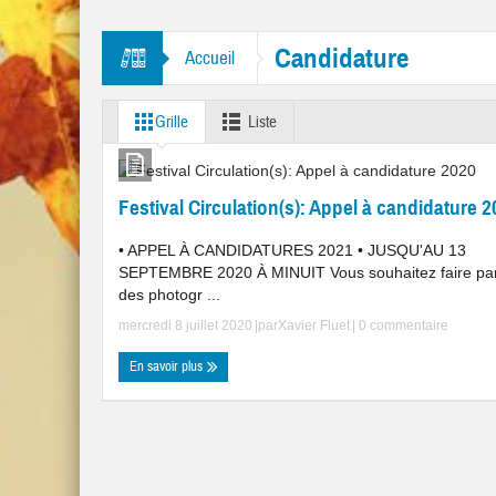
itres “Mr. Tambourine Man” et “Like A Rolling Stone”
Candidature
Accueil
Grille
Liste
Festival Circulation(s): Appel à candidature 
• APPEL À CANDIDATURES 2021 • JUSQU'AU 13
SEPTEMBRE 2020 À MINUIT Vous souhaitez faire par
des photogr ...
mercredi 8 juillet 2020
|par
Xavier Fluet
|
0 commentaire
En savoir plus