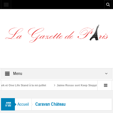
Menu
t One Life Stand à la mi-juillet
Jaime Rosso sort Keep Stepping, son nouve
 Rolling Stone”
Caravan Château
Accueil