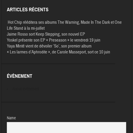
ARTICLES RÉCENTS
Hot Chip rééditera ses albums The Warning, Made In The Dark et One
Life Stand à la mi-juillet
Jaime Rosso sort Keep Stepping, son nouvel EP
Yoskel présente son EP « Preseason » le vendredi 19 juin
Yaya Minté vient de dévoiler ‘So’, son premier album
« Les larmes d’Aphrodite », de Carole Masseport, sort ce 10 juin
ÉVÈNEMENT
Aucun évènement
Name