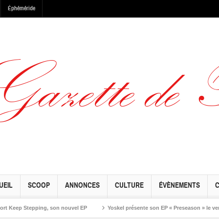
Éphéméride
UEIL
SCOOP
ANNONCES
CULTURE
ÉVÈNEMENTS
p Stepping, son nouvel EP
Yoskel présente son EP « Preseason » le vendredi 1