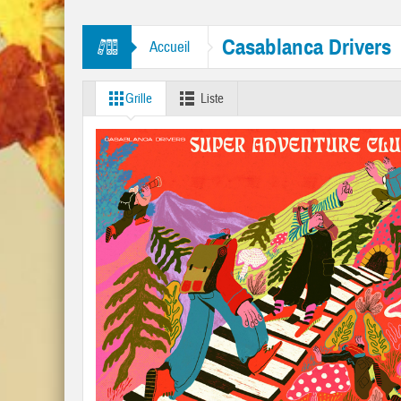
ourine Man” et “Like A Rolling Stone”
Casablanca Drivers
Accueil
Grille
Liste