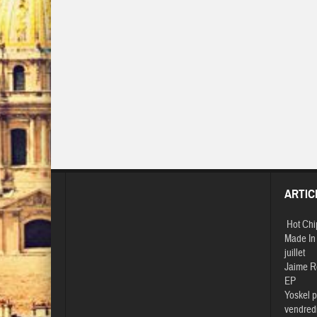
ARTIC
Hot Chi
Made In 
juillet
Jaime R
EP
Yoskel p
vendredi