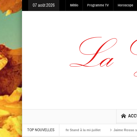
07 août 2026
Météo
Programme TV
Horoscope
ACC
TOP NOUVELLES
ing, Made In The Dark et One Life Stand à la mi-juillet
Jaime Rosso sort Kee