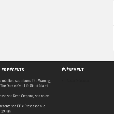
LES RÉCENTS
ÉVÈNEMENT
p rééditera ses albums The Warning,
Aucun évènement
The Dark et One Life Stand à la mi-
osso sort Keep Stepping, son nouvel
résente son EP « Preseason » le
 19 juin