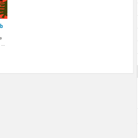
ub
e
...