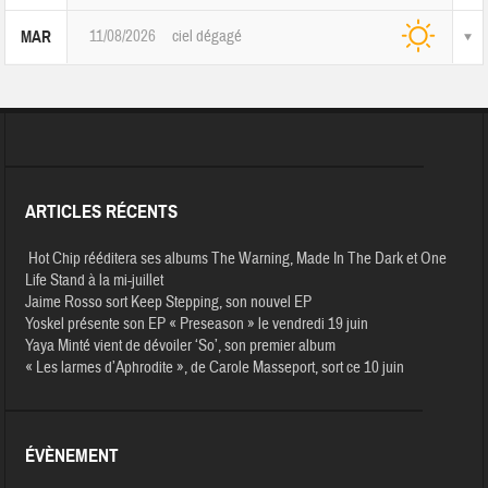
11/08/2026
ciel dégagé
MAR
ARTICLES RÉCENTS
Hot Chip rééditera ses albums The Warning, Made In The Dark et One
Life Stand à la mi-juillet
Jaime Rosso sort Keep Stepping, son nouvel EP
Yoskel présente son EP « Preseason » le vendredi 19 juin
Yaya Minté vient de dévoiler ‘So’, son premier album
« Les larmes d’Aphrodite », de Carole Masseport, sort ce 10 juin
ÉVÈNEMENT