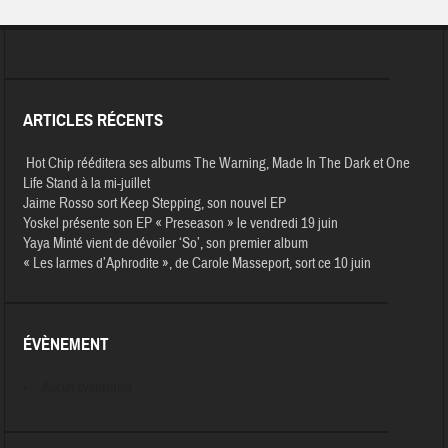
ARTICLES RÉCENTS
Hot Chip rééditera ses albums The Warning, Made In The Dark et One
Life Stand à la mi-juillet
Jaime Rosso sort Keep Stepping, son nouvel EP
Yoskel présente son EP « Preseason » le vendredi 19 juin
Yaya Minté vient de dévoiler ‘So’, son premier album
« Les larmes d’Aphrodite », de Carole Masseport, sort ce 10 juin
ÉVÈNEMENT
Aucun évènement