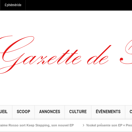
Éphéméride
UEIL
SCOOP
ANNONCES
CULTURE
ÉVÈNEMENTS
osso sort Keep Stepping, son nouvel EP
Yoskel présente son EP « Preseason »