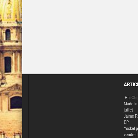
ARTIC
Hot Chi
Made In 
juillet
Jaime R
EP
Yoskel p
vendredi