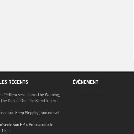
LES RÉCENTS
ÉVÈNEMENT
p rééditera ses albums The Warning,
Aucun évènement
The Dark et One Life Stand à la mi-
osso sort Keep Stepping, son nouvel
résente son EP « Preseason » le
 19 juin