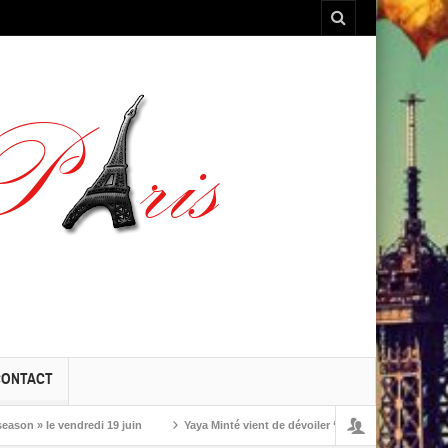
CONTACT
 le vendredi 19 juin
Yaya Minté vient de dévoiler ‘So’, son premier album