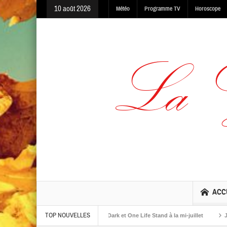
10 août 2026
Météo
Programme TV
Horoscope
ACC
TOP NOUVELLES
lbums The Warning, Made In The Dark et One Life Stand à la mi-juillet
Jaime R