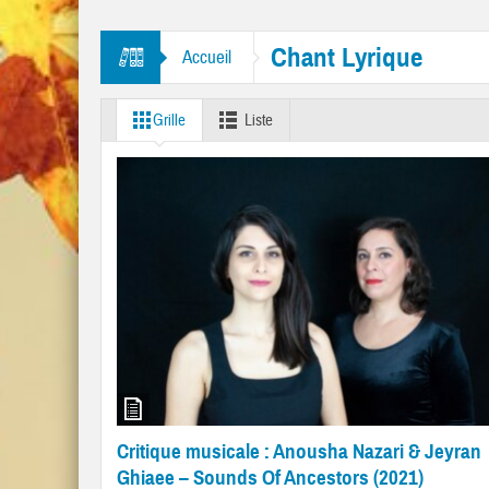
res “Mr. Tambourine Man” et “Like A Rolling Stone”
Chant Lyrique
Accueil
Grille
Liste
Critique musicale : Anousha Nazari & Jeyran
Ghiaee – Sounds Of Ancestors (2021)