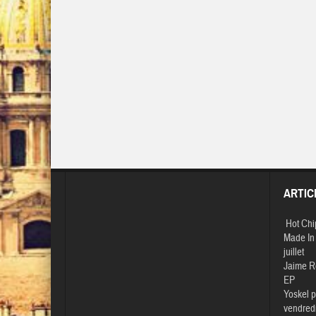
ARTIC
Hot Chi
Made In 
juillet
Jaime R
EP
Yoskel p
vendredi