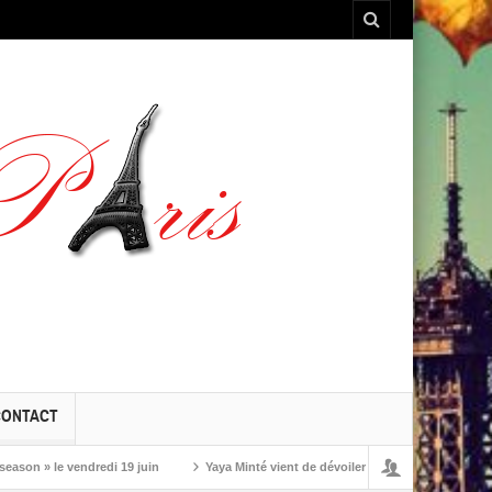
CONTACT
» le vendredi 19 juin
Yaya Minté vient de dévoiler ‘So’, son premier album