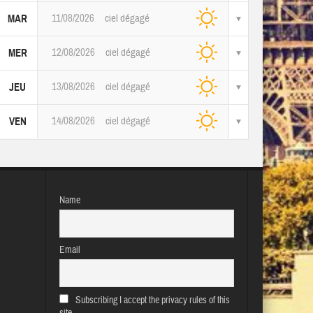
11/08/2026
ciel dégagé
MAR
12/08/2026
ciel dégagé
MER
13/08/2026
ciel dégagé
JEU
14/08/2026
ciel dégagé
VEN
Name
Email
Subscribing I accept the privacy rules of this
site