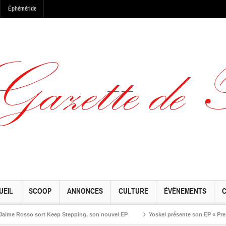
Éphéméride
UEIL
SCOOP
ANNONCES
CULTURE
ÉVÈNEMENTS
Rosso sort Keep Stepping, son nouvel EP
Yoskel présente son EP « Preseason 