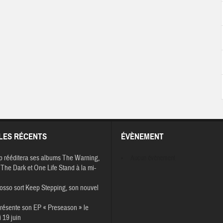
LES RÉCENTS
ÉVÈNEMENT
p rééditera ses albums The Warning,
Aucun évènement
The Dark et One Life Stand à la mi-
osso sort Keep Stepping, son nouvel
résente son EP « Preseason » le
 19 juin