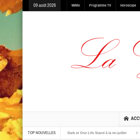
09 août 2026
Météo
Programme TV
Horoscope
ACC
TOP NOUVELLES
albums The Warning, Made In The Dark et One Life Stand à la mi-juillet
Jaime 