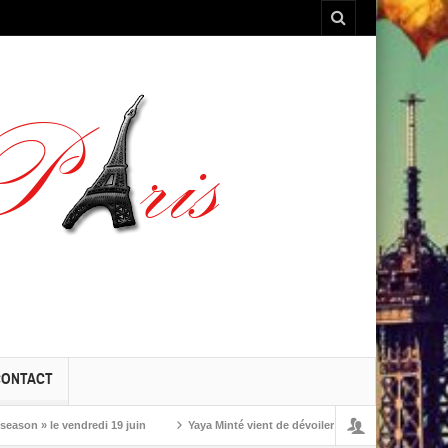
CONTACT
» le vendredi 19 juin
Yaya Minté vient de dévoiler ‘So’, son premier album