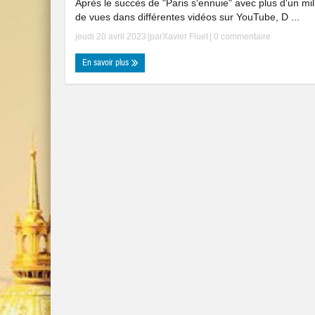
Après le succès de "Paris s'ennuie" avec plus d'un mil
de vues dans différentes vidéos sur YouTube, D ...
jeudi 20 avril 2023
|par
Xavier Fluet
|
0 commentaire
En savoir plus