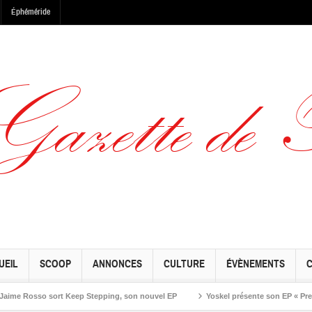
Éphéméride
UEIL
SCOOP
ANNONCES
CULTURE
ÉVÈNEMENTS
Rosso sort Keep Stepping, son nouvel EP
Yoskel présente son EP « Preseason 