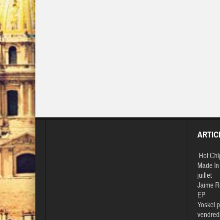
ARTIC
Hot Chi
Made In 
juillet
Jaime R
EP
Yoskel p
vendredi