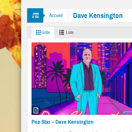
tres “Mr. Tambourine Man” et “Like A Rolling Stone”
Dave Kensington
Accueil
Grille
Liste
Pop Star – Dave Kensington