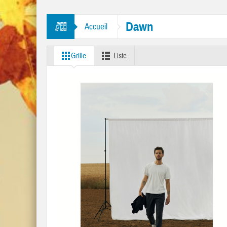
bourine Man” et “Like A Rolling Stone”
Dawn
Accueil
Grille
Liste