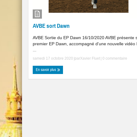
AVBE sort Dawn
AVBE Sortie du EP Dawn 16/10/2020 AVBE présente 
premier EP Dawn, accompagné d'une nouvelle vidéo
...
samedi 17 octobre 2020
|par
Xavier Fluet
|
0 commentaire
En savoir plus