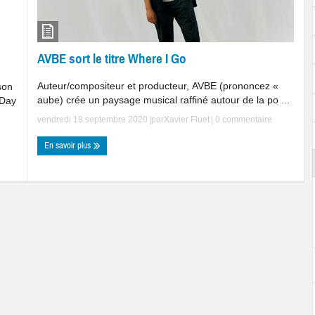
AVBE sort le titre Where I Go
Auteur/compositeur et producteur, AVBE (prononcez «
son
aube) crée un paysage musical raffiné autour de la po ...
 Day
vendredi 18 septembre 2020
|par
Xavier Fluet
|
0 commentaire
En savoir plus