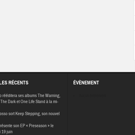
LES RÉCENTS
ÉVÈNEMENT
p rééditera ses albums The Warning,
Aucun évènement
The Dark et One Life Stand à la mi-
osso sort Keep Stepping, son nouvel
résente son EP « Preseason » le
 19 juin