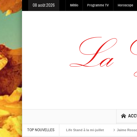
08 août 2026
Météo
Programme TV
Horoscope
ACC
TOP NOUVELLES
ning, Made In The Dark et One Life Stand à la mi-juillet
Jaime Rosso sort Ke