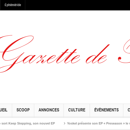
Éphéméride
UEIL
SCOOP
ANNONCES
CULTURE
ÉVÈNEMENTS
ep Stepping, son nouvel EP
Yoskel présente son EP « Preseason » le vendredi