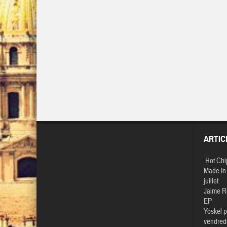
ARTIC
Hot Chi
Made In 
juillet
Jaime R
EP
Yoskel p
vendredi