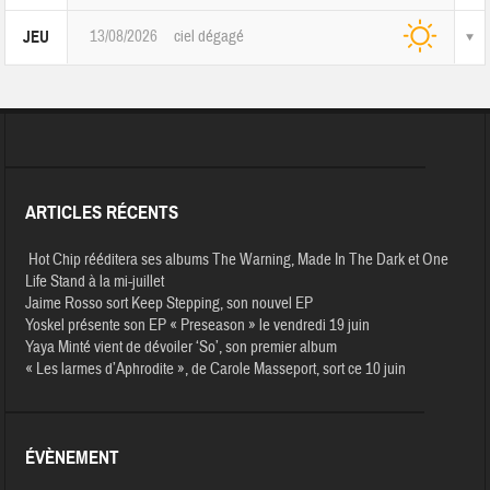
13/08/2026
ciel dégagé
JEU
ARTICLES RÉCENTS
Hot Chip rééditera ses albums The Warning, Made In The Dark et One
Life Stand à la mi-juillet
Jaime Rosso sort Keep Stepping, son nouvel EP
Yoskel présente son EP « Preseason » le vendredi 19 juin
Yaya Minté vient de dévoiler ‘So’, son premier album
« Les larmes d’Aphrodite », de Carole Masseport, sort ce 10 juin
ÉVÈNEMENT