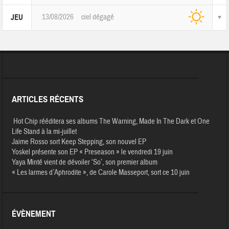
13/08/2026
ciel dégagé
JEU
ARTICLES RÉCENTS
Hot Chip rééditera ses albums The Warning, Made In The Dark et One
Life Stand à la mi-juillet
Jaime Rosso sort Keep Stepping, son nouvel EP
Yoskel présente son EP « Preseason » le vendredi 19 juin
Yaya Minté vient de dévoiler ‘So’, son premier album
« Les larmes d’Aphrodite », de Carole Masseport, sort ce 10 juin
ÉVÈNEMENT