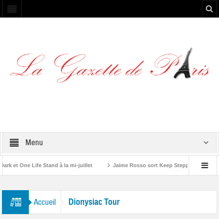
Menu
 et One Life Stand à la mi-juillet
Jaime Rosso sort Keep Stepping, son nouv
A Rolling Stone”
Dionysiac Tour
Accueil