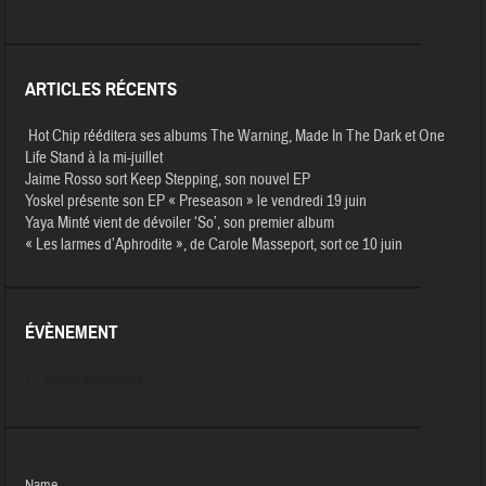
ARTICLES RÉCENTS
Hot Chip rééditera ses albums The Warning, Made In The Dark et One
Life Stand à la mi-juillet
Jaime Rosso sort Keep Stepping, son nouvel EP
Yoskel présente son EP « Preseason » le vendredi 19 juin
Yaya Minté vient de dévoiler ‘So’, son premier album
« Les larmes d’Aphrodite », de Carole Masseport, sort ce 10 juin
ÉVÈNEMENT
Aucun évènement