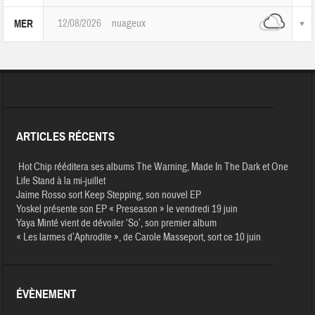
12/08/2026
nuageux
MER
ARTICLES RÉCENTS
Hot Chip rééditera ses albums The Warning, Made In The Dark et One
Life Stand à la mi-juillet
Jaime Rosso sort Keep Stepping, son nouvel EP
Yoskel présente son EP « Preseason » le vendredi 19 juin
Yaya Minté vient de dévoiler ‘So’, son premier album
« Les larmes d’Aphrodite », de Carole Masseport, sort ce 10 juin
ÉVÈNEMENT