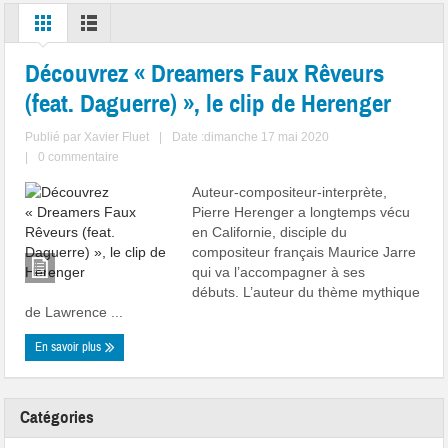
Découvrez « Dreamers Faux Rêveurs
(feat. Daguerre) », le clip de Herenger
Publié par
Xavier Fluet
|
Date :dimanche 17 mai 2020
|
0 commentaire
Auteur-compositeur-interprète,
Pierre Herenger a longtemps vécu
en Californie, disciple du
compositeur français Maurice Jarre
qui va l’accompagner à ses
débuts. L’auteur du thème mythique
de Lawrence ...
En savoir plus
Catégories