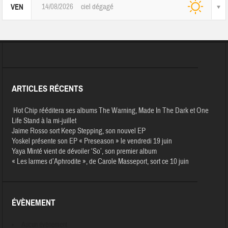
14/08/2026
ciel dégagé
VEN
ARTICLES RÉCENTS
Hot Chip rééditera ses albums The Warning, Made In The Dark et One
Life Stand à la mi-juillet
Jaime Rosso sort Keep Stepping, son nouvel EP
Yoskel présente son EP « Preseason » le vendredi 19 juin
Yaya Minté vient de dévoiler ‘So’, son premier album
« Les larmes d’Aphrodite », de Carole Masseport, sort ce 10 juin
ÉVÈNEMENT
Aucun évènement