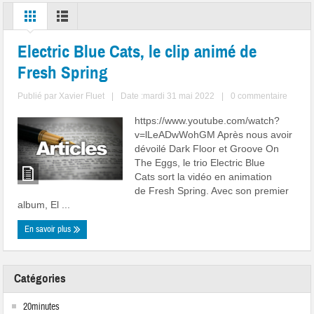
Electric Blue Cats, le clip animé de
Fresh Spring
Publié par
Xavier Fluet
|
Date :mardi 31 mai 2022
|
0 commentaire
https://www.youtube.com/watch?
v=lLeADwWohGM Après nous avoir
dévoilé Dark Floor et Groove On
The Eggs, le trio Electric Blue
Cats sort la vidéo en animation
de Fresh Spring. Avec son premier
album, El ...
En savoir plus
Catégories
20minutes