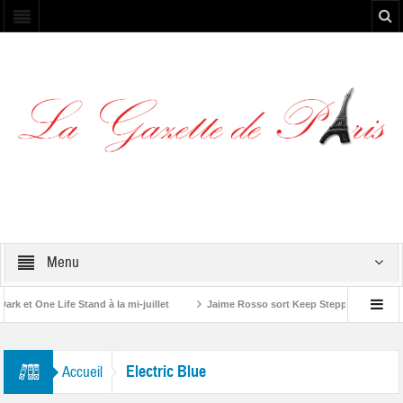
Menu
et One Life Stand à la mi-juillet
Jaime Rosso sort Keep Stepping, son nouv
A Rolling Stone”
Electric Blue
Accueil