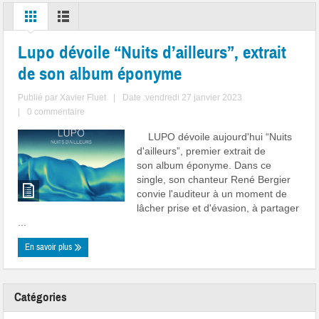
Lupo dévoile “Nuits d’ailleurs”, extrait
de son album éponyme
Publié par
Xavier Fluet
|
Date :vendredi 27 janvier 2023
|
0 commentaire
LUPO dévoile aujourd'hui “Nuits
d'ailleurs”, premier extrait de
son album éponyme. Dans ce
single, son chanteur René Bergier
convie l'auditeur à un moment de
lâcher prise et d'évasion, à partager
...
En savoir plus
Catégories