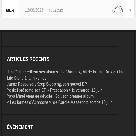
12/08/2026
nuageux
MER
ARTICLES RÉCENTS
Hot Chip rééditera ses albums The Warning, Made In The Dark et One
Life Stand à la mi-juillet
Jaime Rosso sort Keep Stepping, son nouvel EP
Yoskel présente son EP « Preseason » le vendredi 19 juin
Yaya Minté vient de dévoiler ‘So’, son premier album
« Les larmes d’Aphrodite », de Carole Masseport, sort ce 10 juin
ÉVÈNEMENT