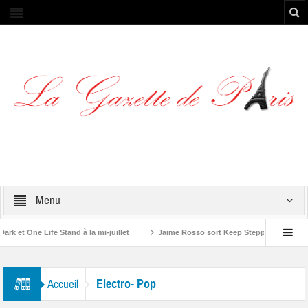
Menu
et One Life Stand à la mi-juillet
Jaime Rosso sort Keep Stepping, son nouv
A Rolling Stone”
Electro- Pop
Accueil