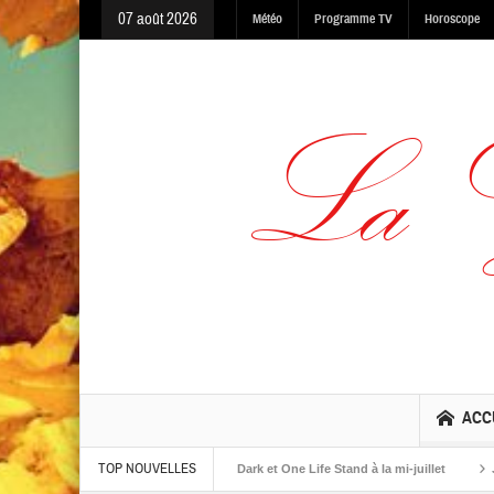
07 août 2026
Météo
Programme TV
Horoscope
ACC
TOP NOUVELLES
lbums The Warning, Made In The Dark et One Life Stand à la mi-juillet
Jaime R