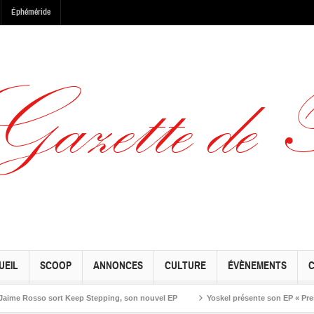
Éphéméride
UEIL
SCOOP
ANNONCES
CULTURE
ÉVÈNEMENTS
osso sort Keep Stepping, son nouvel EP
Yoskel présente son EP « Preseason 