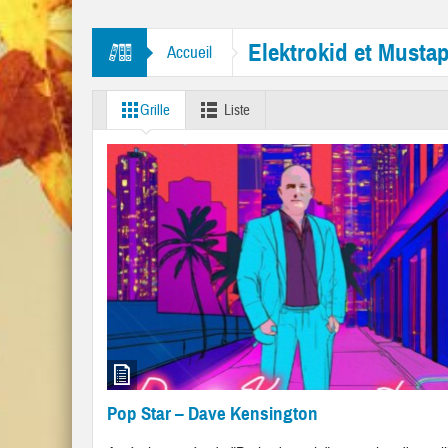
tres “Mr. Tambourine Man” et “Like A Rolling Stone”
Elektrokid et Musta
Accueil
Grille
Liste
Pop Star – Dave Kensington