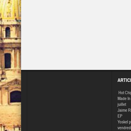
ARTIC
Hot Chi
Made In 
juillet
Jaime R
EP
Yoskel p
vendredi