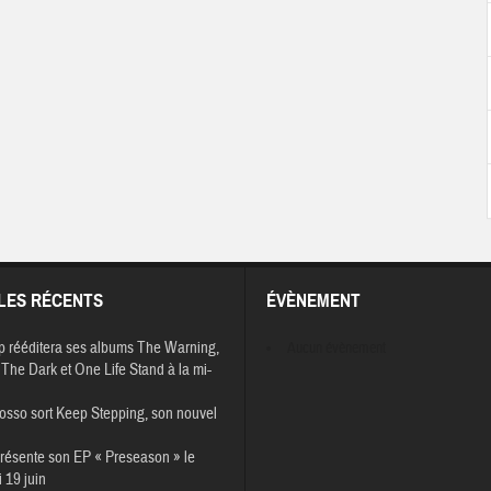
LES RÉCENTS
ÉVÈNEMENT
p rééditera ses albums The Warning,
Aucun évènement
The Dark et One Life Stand à la mi-
osso sort Keep Stepping, son nouvel
résente son EP « Preseason » le
 19 juin