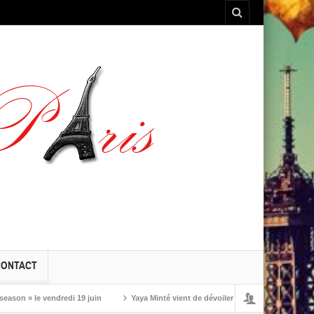
CONTACT
» le vendredi 19 juin
Yaya Minté vient de dévoiler ‘So’, son premier album