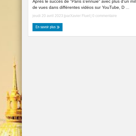
Après le succès de "Paris s'ennuie" avec plus d'un mil
de vues dans différentes vidéos sur YouTube, D ...
jeudi 20 avril 2023
|par
Xavier Fluet
|
0 commentaire
En savoir plus