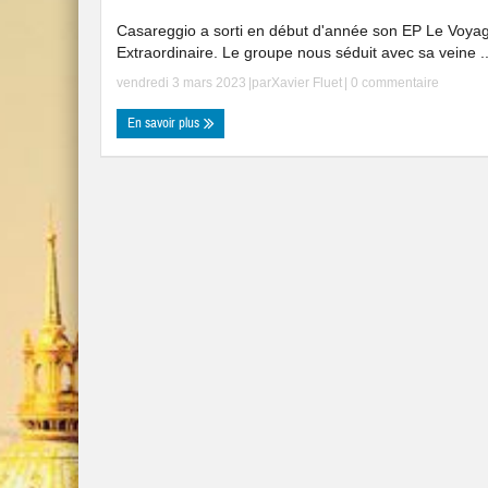
Casareggio a sorti en début d'année son EP Le Voya
Extraordinaire. Le groupe nous séduit avec sa veine ..
vendredi 3 mars 2023
|par
Xavier Fluet
|
0 commentaire
En savoir plus