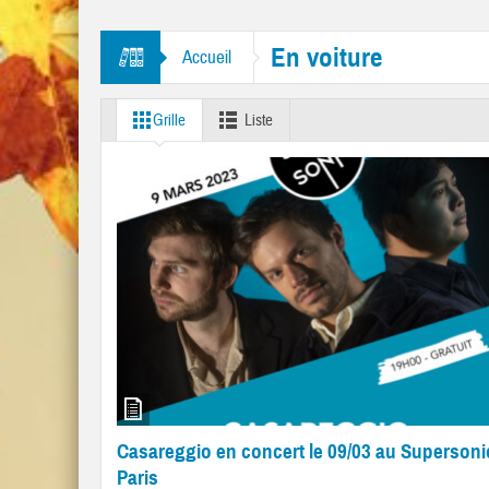
tres “Mr. Tambourine Man” et “Like A Rolling Stone”
En voiture
Accueil
Grille
Liste
Casareggio en concert le 09/03 au Supersoni
Paris