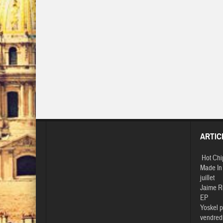
ARTIC
Hot Chi
Made In 
juillet
Jaime R
EP
Yoskel p
vendredi