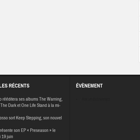
LES RÉCENTS
ÉVÈNEMENT
p rééditera ses albums The Warning,
Aucun évènement
The Dark et One Life Stand à la mi-
osso sort Keep Stepping, son nouvel
résente son EP « Preseason » le
 19 juin