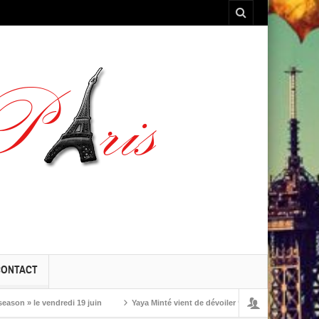
CONTACT
 le vendredi 19 juin
Yaya Minté vient de dévoiler ‘So’, son premier album