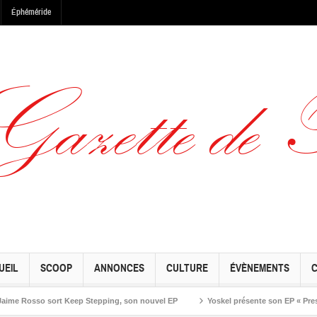
Éphéméride
UEIL
SCOOP
ANNONCES
CULTURE
ÉVÈNEMENTS
osso sort Keep Stepping, son nouvel EP
Yoskel présente son EP « Preseason »