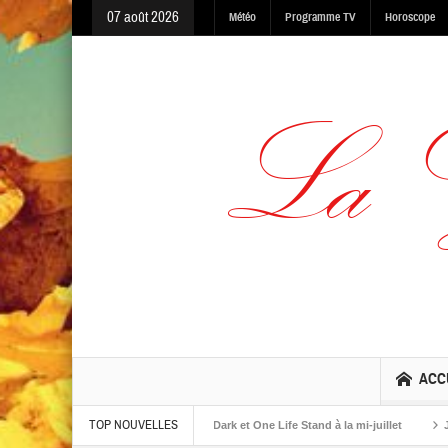
07 août 2026
Météo
Programme TV
Horoscope
ACC
TOP NOUVELLES
lbums The Warning, Made In The Dark et One Life Stand à la mi-juillet
Jaime R