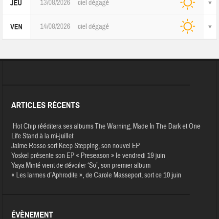
13/08/2026
ciel dégagé
JEU
14/08/2026
ciel dégagé
VEN
ARTICLES RÉCENTS
Hot Chip rééditera ses albums The Warning, Made In The Dark et One
Life Stand à la mi-juillet
Jaime Rosso sort Keep Stepping, son nouvel EP
Yoskel présente son EP « Preseason » le vendredi 19 juin
Yaya Minté vient de dévoiler ‘So’, son premier album
« Les larmes d’Aphrodite », de Carole Masseport, sort ce 10 juin
ÉVÈNEMENT