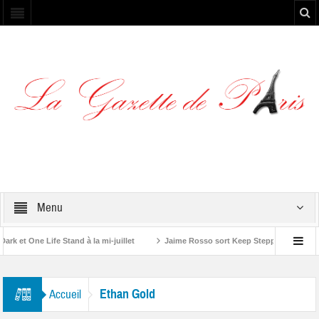
Menu
 et One Life Stand à la mi-juillet
Jaime Rosso sort Keep Stepping, son nouv
A Rolling Stone”
Ethan Gold
Accueil