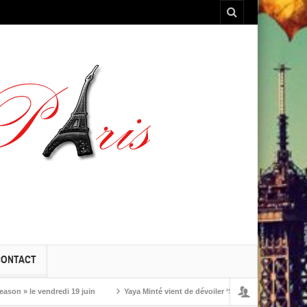
CONTACT
 le vendredi 19 juin
Yaya Minté vient de dévoiler ‘So’, son premier album