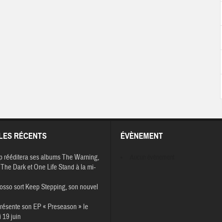
LES RÉCENTS
ÉVÈNEMENT
p rééditera ses albums The Warning,
Aucun évènement
The Dark et One Life Stand à la mi-
osso sort Keep Stepping, son nouvel
résente son EP « Preseason » le
 19 juin