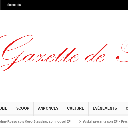
Éphéméride
UEIL
SCOOP
ANNONCES
CULTURE
ÉVÈNEMENTS
sso sort Keep Stepping, son nouvel EP
Yoskel présente son EP « Preseason »