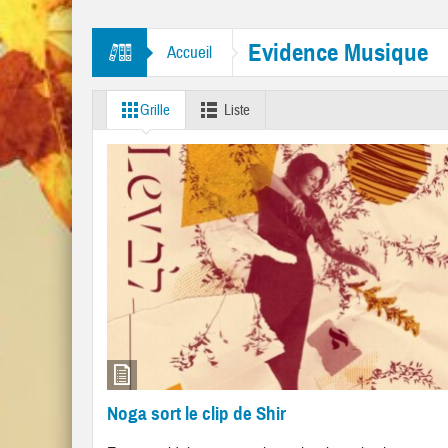
res “Mr. Tambourine Man” et “Like A Rolling Stone”
Evidence Musique
Accueil
Grille
Liste
Noga sort le clip de Shir