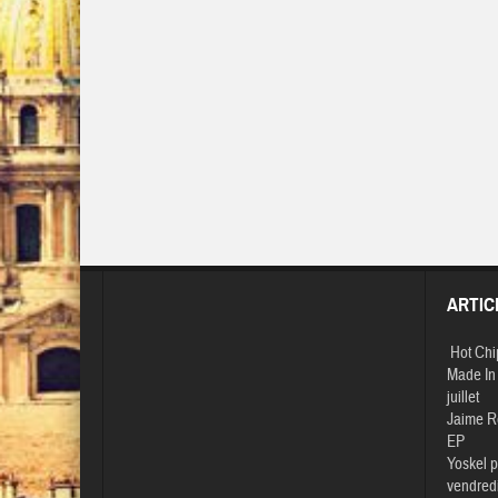
ARTIC
Hot Chi
Made In 
juillet
Jaime R
EP
Yoskel p
vendredi