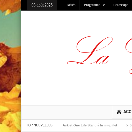
08 août 2026
Météo
Programme TV
Horoscope
ACC
TOP NOUVELLES
bums The Warning, Made In The Dark et One Life Stand à la mi-juillet
Jaime Ro