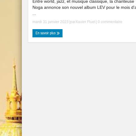
Entre world, jazz, et musique classique, la chanteuse
Noga annonce son nouvel album LEV pour le mois d'
...
mardi 31 janvier 2023
|par
Xavier Fluet
|
0 commentaire
En savoir plus