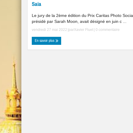
Saia
Le jury de la 2ème édition du Prix Caritas Photo Social
présidé par Sarah Moon, avait désigné en juin c ...
vendredi 27 mai 2022
|par
Xavier Fluet
|
0 commentaire
En savoir plus