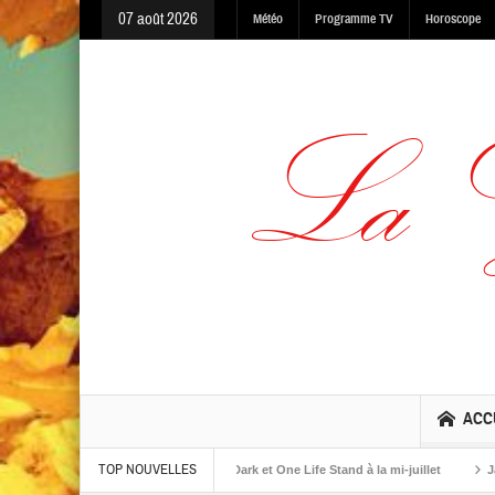
07 août 2026
Météo
Programme TV
Horoscope
ACC
TOP NOUVELLES
lbums The Warning, Made In The Dark et One Life Stand à la mi-juillet
Jaime R