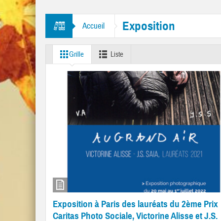
res “Mr. Tambourine Man” et “Like A Rolling Stone”
Exposition
Accueil
Grille
Liste
Exposition à Paris des lauréats du 2ème Prix
Caritas Photo Sociale, Victorine Alisse et J.S.