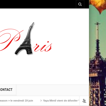
CONTACT
 le vendredi 19 juin
Yaya Minté vient de dévoiler ‘So’, son premier album