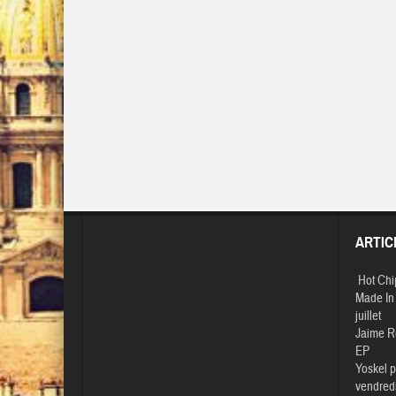
ARTIC
Hot Chi
Made In 
juillet
Jaime R
EP
Yoskel p
vendredi