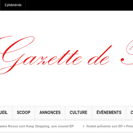
Éphéméride
UEIL
SCOOP
ANNONCES
CULTURE
ÉVÈNEMENTS
osso sort Keep Stepping, son nouvel EP
Yoskel présente son EP « Preseason »