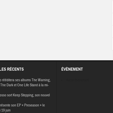
LES RÉCENTS
ÉVÈNEMENT
p rééditera ses albums The Warning,
Aucun évènement
The Dark et One Life Stand à la mi-
osso sort Keep Stepping, son nouvel
résente son EP « Preseason » le
 19 juin