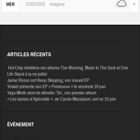
12/08/2026
nuageux
MER
ARTICLES RÉCENTS
Hot Chip rééditera ses albums The Warning, Made In The Dark et One
Life Stand à la mi-juillet
Jaime Rosso sort Keep Stepping, son nouvel EP
Yoskel présente son EP « Preseason » le vendredi 19 juin
Yaya Minté vient de dévoiler ‘So’, son premier album
« Les larmes d’Aphrodite », de Carole Masseport, sort ce 10 juin
ÉVÈNEMENT
Aucun évènement