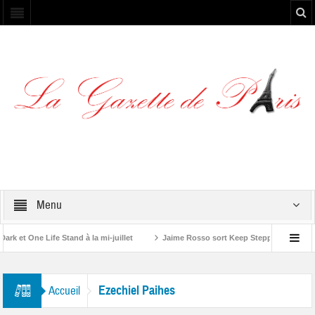
Menu
 et One Life Stand à la mi-juillet
Jaime Rosso sort Keep Stepping, son nouv
A Rolling Stone”
Ezechiel Paihes
Accueil