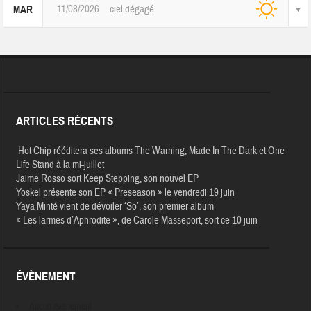
11/08/2026
ciel dégagé
MAR
ARTICLES RÉCENTS
Hot Chip rééditera ses albums The Warning, Made In The Dark et One
Life Stand à la mi-juillet
Jaime Rosso sort Keep Stepping, son nouvel EP
Yoskel présente son EP « Preseason » le vendredi 19 juin
Yaya Minté vient de dévoiler ‘So’, son premier album
« Les larmes d’Aphrodite », de Carole Masseport, sort ce 10 juin
ÉVÈNEMENT
Aucun évènement