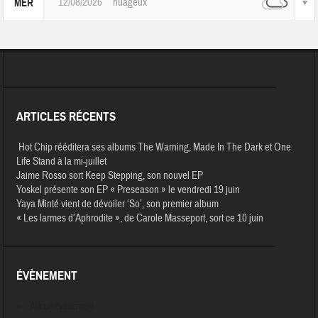
12/08/2026
nuageux
MER
ARTICLES RÉCENTS
Hot Chip rééditera ses albums The Warning, Made In The Dark et One
Life Stand à la mi-juillet
Jaime Rosso sort Keep Stepping, son nouvel EP
Yoskel présente son EP « Preseason » le vendredi 19 juin
Yaya Minté vient de dévoiler ‘So’, son premier album
« Les larmes d’Aphrodite », de Carole Masseport, sort ce 10 juin
ÉVÈNEMENT
Aucun évènement