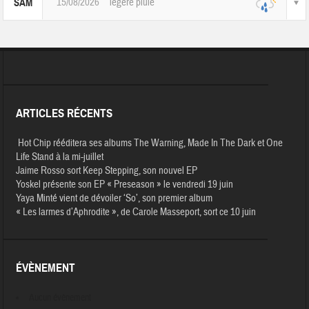
15/08/2026
légère pluie
SAM
ARTICLES RÉCENTS
Hot Chip rééditera ses albums The Warning, Made In The Dark et One
Life Stand à la mi-juillet
Jaime Rosso sort Keep Stepping, son nouvel EP
Yoskel présente son EP « Preseason » le vendredi 19 juin
Yaya Minté vient de dévoiler ‘So’, son premier album
« Les larmes d’Aphrodite », de Carole Masseport, sort ce 10 juin
ÉVÈNEMENT
Aucun évènement