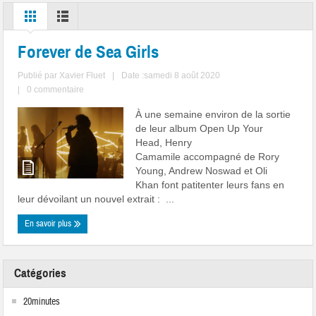
Forever de Sea Girls
Publié par
Xavier Fluet
|
Date :samedi 8 août 2020
|
0 commentaire
À une semaine environ de la sortie
de leur album Open Up Your
Head, Henry
Camamile accompagné de Rory
Young, Andrew Noswad et Oli
Khan font patitenter leurs fans en
leur dévoilant un nouvel extrait : ...
En savoir plus
Catégories
20minutes