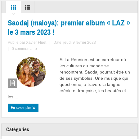
Saodaj (maloya): premier album « LAZ »
le 3 mars 2023 !
Publié par
Xavier Fluet
|
Date :jeudi 9 février 2023
|
0 commentaire
Si La Réunion est un carrefour où
les cultures du monde se
rencontrent, Saodaj pourrait être un
de ses symboles. Une musique qui
questionne, à travers la langue
créole et française, les beautés et
les ...
En savoir plus
Catégories