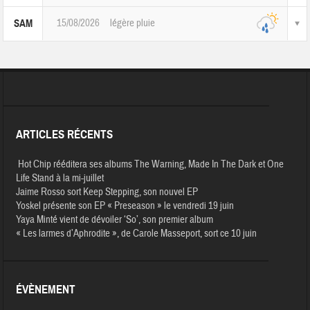
15/08/2026
légère pluie
SAM
ARTICLES RÉCENTS
Hot Chip rééditera ses albums The Warning, Made In The Dark et One
Life Stand à la mi-juillet
Jaime Rosso sort Keep Stepping, son nouvel EP
Yoskel présente son EP « Preseason » le vendredi 19 juin
Yaya Minté vient de dévoiler ‘So’, son premier album
« Les larmes d’Aphrodite », de Carole Masseport, sort ce 10 juin
ÉVÈNEMENT