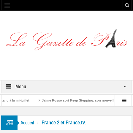
Menu
d à la mi-juillet
Jaime Rosso sort Keep Stepping, son nouvel EP
Yosk
France 2 et France.tv.
Accueil