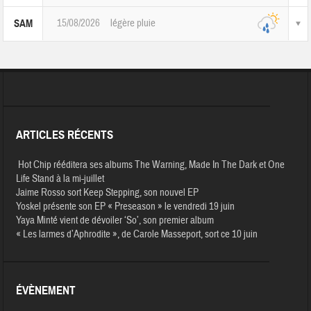
15/08/2026
légère pluie
SAM
ARTICLES RÉCENTS
Hot Chip rééditera ses albums The Warning, Made In The Dark et One
Life Stand à la mi-juillet
Jaime Rosso sort Keep Stepping, son nouvel EP
Yoskel présente son EP « Preseason » le vendredi 19 juin
Yaya Minté vient de dévoiler ‘So’, son premier album
« Les larmes d’Aphrodite », de Carole Masseport, sort ce 10 juin
ÉVÈNEMENT