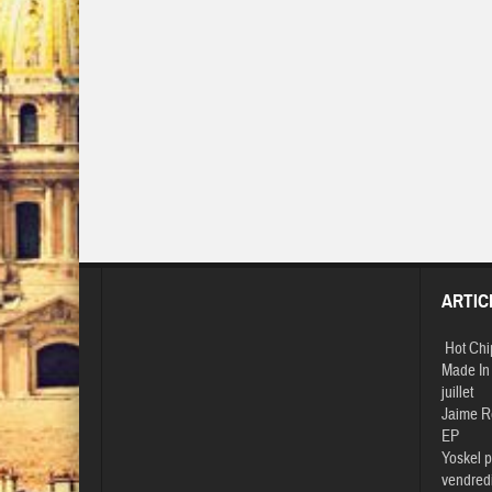
ARTIC
Hot Chi
Made In 
juillet
Jaime R
EP
Yoskel p
vendredi