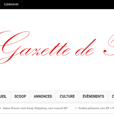
Éphéméride
UEIL
SCOOP
ANNONCES
CULTURE
ÉVÈNEMENTS
 Rosso sort Keep Stepping, son nouvel EP
Yoskel présente son EP « Preseason