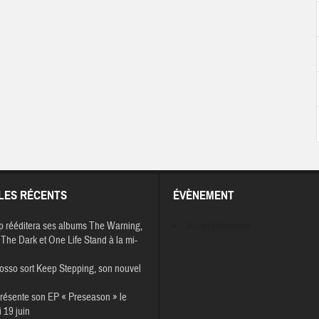
LES RÉCENTS
ÉVÈNEMENT
p rééditera ses albums The Warning,
Aucun évènement
The Dark et One Life Stand à la mi-
osso sort Keep Stepping, son nouvel
résente son EP « Preseason » le
 19 juin