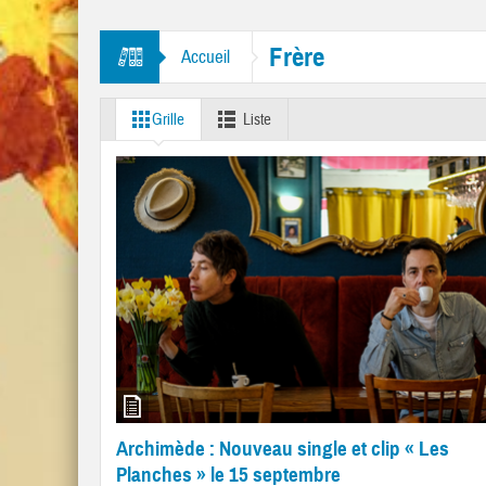
titres “Mr. Tambourine Man” et “Like A Rolling Stone”
Frère
Accueil
Grille
Liste
Archimède : Nouveau single et clip « Les
Planches » le 15 septembre