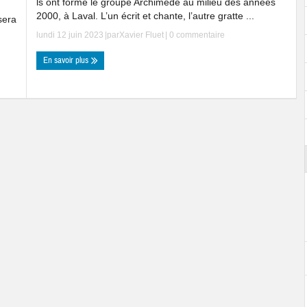
ls ont formé le groupe Archimède au milieu des années
2000, à Laval. L’un écrit et chante, l’autre gratte ...
sera
lundi 12 juin 2023
|par
Xavier Fluet
|
0 commentaire
En savoir plus