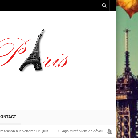
CONTACT
 » le vendredi 19 juin
Yaya Minté vient de dévoiler ‘So’, son premier album