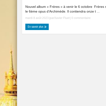
Nouvel album « Frères » à venir le 6 octobre ­ Frères 
le 6ème opus d’Archimède. Il contiendra onze t ...
mardi 8 août 2023
|par
Xavier Fluet
|
0 commentaire
En savoir plus