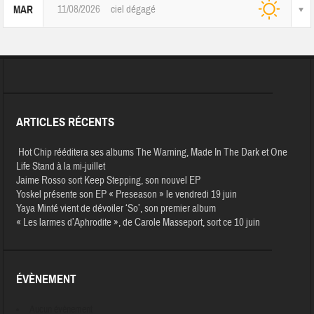
11/08/2026
ciel dégagé
MAR
ARTICLES RÉCENTS
Hot Chip rééditera ses albums The Warning, Made In The Dark et One
Life Stand à la mi-juillet
Jaime Rosso sort Keep Stepping, son nouvel EP
Yoskel présente son EP « Preseason » le vendredi 19 juin
Yaya Minté vient de dévoiler ‘So’, son premier album
« Les larmes d’Aphrodite », de Carole Masseport, sort ce 10 juin
ÉVÈNEMENT
Aucun évènement