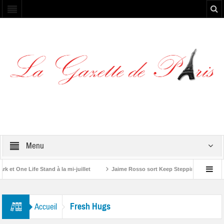
Menu
t One Life Stand à la mi-juillet
Jaime Rosso sort Keep Stepping, son nouve
 Rolling Stone”
Fresh Hugs
Accueil