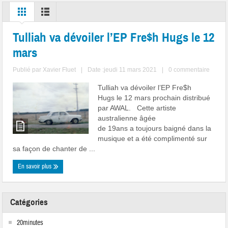
Tulliah va dévoiler l’EP Fre$h Hugs le 12
mars
Publié par
Xavier Fluet
|
Date :jeudi 11 mars 2021
|
0 commentaire
Tulliah va dévoiler l’EP Fre$h
Hugs le 12 mars prochain distribué
par AWAL. Cette artiste
australienne âgée
de 19ans a toujours baigné dans la
musique et a été complimenté sur
sa façon de chanter de ...
En savoir plus
Catégories
20minutes