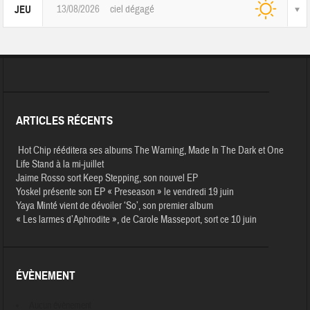
13/08/2026
ciel dégagé
JEU
ARTICLES RÉCENTS
Hot Chip rééditera ses albums The Warning, Made In The Dark et One
Life Stand à la mi-juillet
Jaime Rosso sort Keep Stepping, son nouvel EP
Yoskel présente son EP « Preseason » le vendredi 19 juin
Yaya Minté vient de dévoiler ‘So’, son premier album
« Les larmes d’Aphrodite », de Carole Masseport, sort ce 10 juin
ÉVÈNEMENT
Aucun évènement