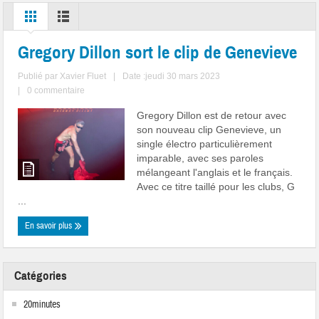
Gregory Dillon sort le clip de Genevieve
Publié par
Xavier Fluet
|
Date :jeudi 30 mars 2023
|
0 commentaire
Gregory Dillon est de retour avec
son nouveau clip Genevieve, un
single électro particulièrement
imparable, avec ses paroles
mélangeant l'anglais et le français.
Avec ce titre taillé pour les clubs, G
...
En savoir plus
Catégories
20minutes