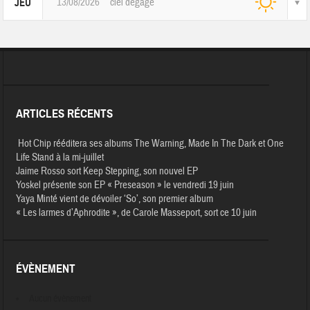
13/08/2026
ciel dégagé
JEU
ARTICLES RÉCENTS
Hot Chip rééditera ses albums The Warning, Made In The Dark et One
Life Stand à la mi-juillet
Jaime Rosso sort Keep Stepping, son nouvel EP
Yoskel présente son EP « Preseason » le vendredi 19 juin
Yaya Minté vient de dévoiler ‘So’, son premier album
« Les larmes d’Aphrodite », de Carole Masseport, sort ce 10 juin
ÉVÈNEMENT
Aucun évènement