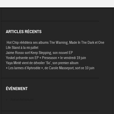
ARTICLES RÉCENTS
Hot Chip rééditera ses albums The Warning, Made In The Dark et One
Life Stand à la mi-juillet
Jaime Rosso sort Keep Stepping, son nouvel EP
Yoskel présente son EP « Preseason » le vendredi 19 juin
Yaya Minté vient de dévoiler ‘So’, son premier album
« Les larmes d’Aphrodite », de Carole Masseport, sort ce 10 juin
ÉVÈNEMENT
Aucun évènement