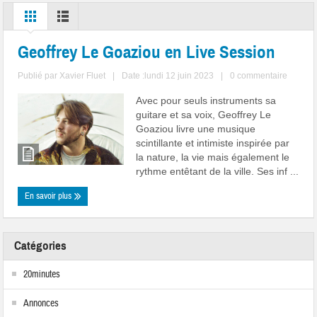
Geoffrey Le Goaziou en Live Session
Publié par
Xavier Fluet
|
Date :lundi 12 juin 2023
|
0 commentaire
Avec pour seuls instruments sa
guitare et sa voix, Geoffrey Le
Goaziou livre une musique
scintillante et intimiste inspirée par
la nature, la vie mais également le
rythme entêtant de la ville. Ses inf ...
En savoir plus
Catégories
20minutes
Annonces