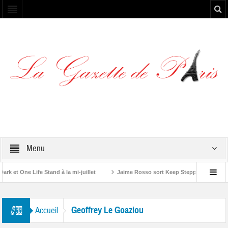
Menu
et One Life Stand à la mi-juillet
Jaime Rosso sort Keep Stepping, son nouv
A Rolling Stone”
Geoffrey Le Goaziou
Accueil