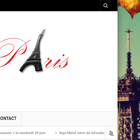
CONTACT
» le vendredi 19 juin
Yaya Minté vient de dévoiler ‘So’, son premier album