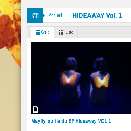
itres “Mr. Tambourine Man” et “Like A Rolling Stone”
HIDEAWAY Vol. 1
Accueil
Grille
Liste
Mayfly, sortie du EP Hideaway VOL 1