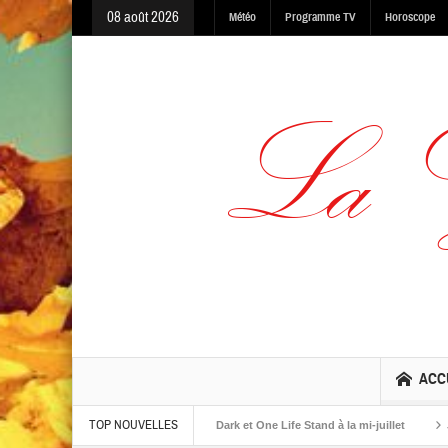
08 août 2026
Météo
Programme TV
Horoscope
ACC
TOP NOUVELLES
albums The Warning, Made In The Dark et One Life Stand à la mi-juillet
Jaime 