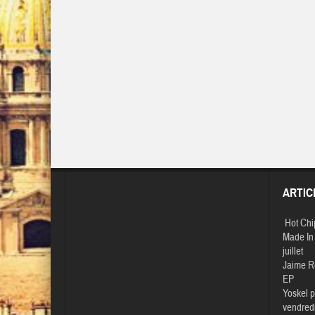
ARTIC
Hot Chi
Made In 
juillet
Jaime R
EP
Yoskel p
vendredi