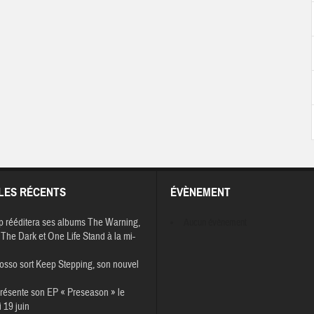
LES RÉCENTS
ÉVÈNEMENT
p rééditera ses albums The Warning,
Aucun évènement
The Dark et One Life Stand à la mi-
osso sort Keep Stepping, son nouvel
résente son EP « Preseason » le
 19 juin