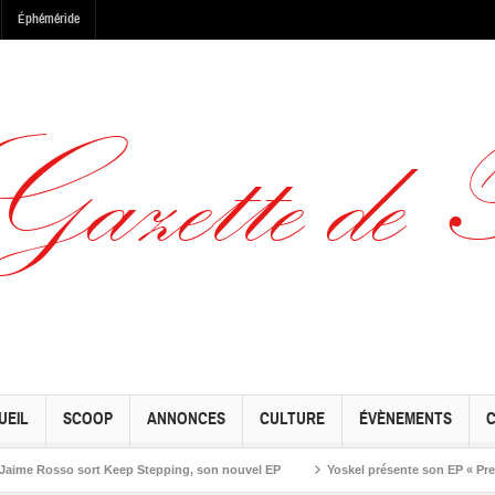
Éphéméride
UEIL
SCOOP
ANNONCES
CULTURE
ÉVÈNEMENTS
Rosso sort Keep Stepping, son nouvel EP
Yoskel présente son EP « Preseason 