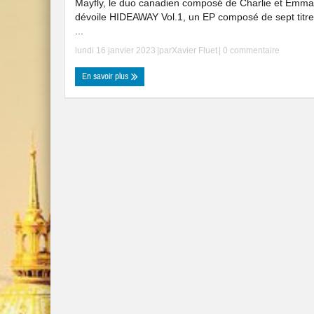
Mayfly, le duo canadien composé de Charlie et Emma
dévoile HIDEAWAY Vol.1, un EP composé de sept titre
...
lundi 16 janvier 2023
|par
Xavier Fluet
|
0 commentaire
En savoir plus