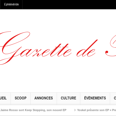
Éphéméride
UEIL
SCOOP
ANNONCES
CULTURE
ÉVÈNEMENTS
Rosso sort Keep Stepping, son nouvel EP
Yoskel présente son EP « Preseason 