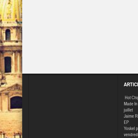
ARTIC
Hot Chi
Made In 
juillet
Jaime R
EP
Yoskel p
vendredi