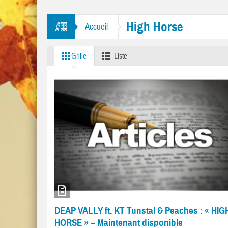
tres “Mr. Tambourine Man” et “Like A Rolling Stone”
High Horse
Accueil
Grille
Liste
DEAP VALLY ft. KT Tunstal & Peaches : « HIG
HORSE » – Maintenant disponible