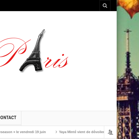
CONTACT
» le vendredi 19 juin
Yaya Minté vient de dévoiler ‘So’, son premier album