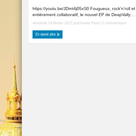
https://youtu.be/JDmt4j05xS0 Fougueux, rock’n’roll et
entièrement collaboratif, le nouvel EP de DeapVally ...
vendredi 19 février 2021
|par
Xavier Fluet
|
0 commentaire
En savoir plus