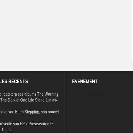
LES RÉCENTS
ÉVÈNEMENT
p rééditera ses albums The Warning,
Aucun évènement
The Dark et One Life Stand à la mi-
osso sort Keep Stepping, son nouvel
résente son EP « Preseason » le
 19 juin