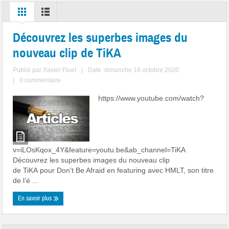
Découvrez les superbes images du
nouveau clip de TiKA
Publié par
Xavier Fluet
|
Date :dimanche 18 octobre 2020
|
0 commentaire
https://www.youtube.com/watch?
v=iLOsKqox_4Y&feature=youtu.be&ab_channel=TiKA
Découvrez les superbes images du nouveau clip
de TiKA pour Don’t Be Afraid en featuring avec HMLT, son titre
de l’é ...
En savoir plus