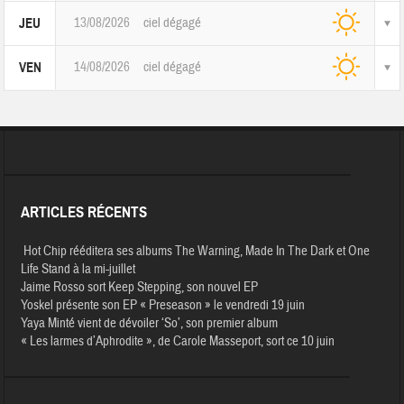
13/08/2026
ciel dégagé
JEU
14/08/2026
ciel dégagé
VEN
ARTICLES RÉCENTS
Hot Chip rééditera ses albums The Warning, Made In The Dark et One
Life Stand à la mi-juillet
Jaime Rosso sort Keep Stepping, son nouvel EP
Yoskel présente son EP « Preseason » le vendredi 19 juin
Yaya Minté vient de dévoiler ‘So’, son premier album
« Les larmes d’Aphrodite », de Carole Masseport, sort ce 10 juin