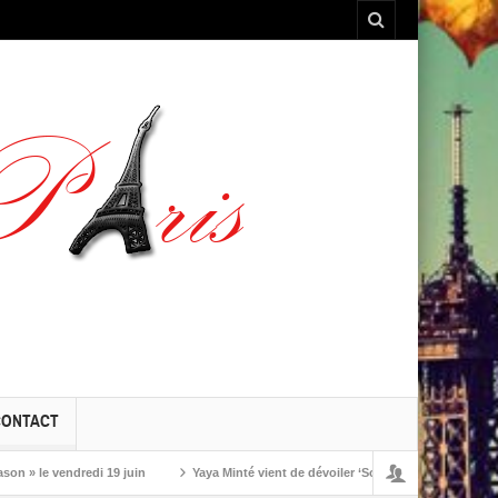
CONTACT
le vendredi 19 juin
Yaya Minté vient de dévoiler ‘So’, son premier album