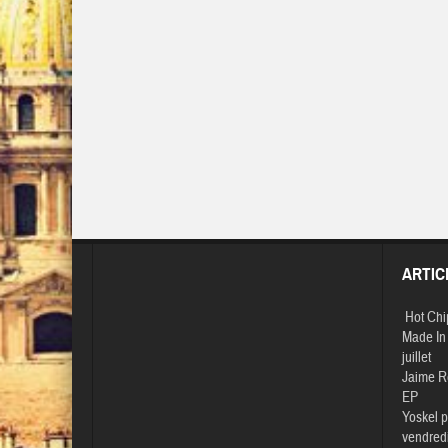
ARTIC
Hot Chi
Made In 
juillet
Jaime R
EP
Yoskel p
vendredi