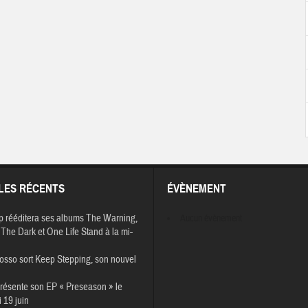
LES RÉCENTS
ÉVÈNEMENT
p rééditera ses albums The Warning,
Aucun évènement
The Dark et One Life Stand à la mi-
osso sort Keep Stepping, son nouvel
résente son EP « Preseason » le
 19 juin