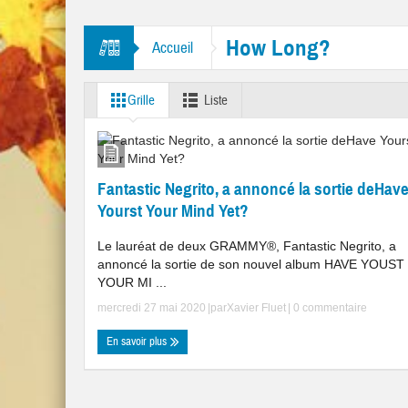
es “Mr. Tambourine Man” et “Like A Rolling Stone”
How Long?
Accueil
Grille
Liste
Fantastic Negrito, a annoncé la sortie deHav
Yourst Your Mind Yet?
Le lauréat de deux GRAMMY®, Fantastic Negrito, a
annoncé la sortie de son nouvel album HAVE YOUST
YOUR MI ...
mercredi 27 mai 2020
|par
Xavier Fluet
|
0 commentaire
En savoir plus