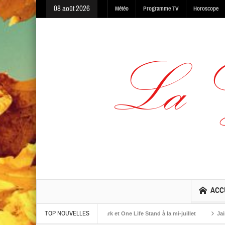
08 août 2026
Météo
Programme TV
Horoscope
ACC
TOP NOUVELLES
ums The Warning, Made In The Dark et One Life Stand à la mi-juillet
Jaime Ro