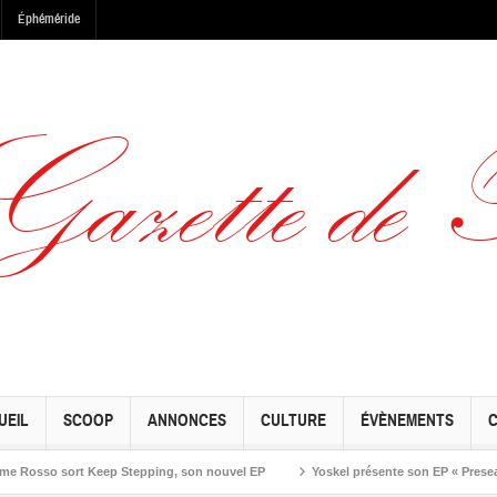
Éphéméride
UEIL
SCOOP
ANNONCES
CULTURE
ÉVÈNEMENTS
sso sort Keep Stepping, son nouvel EP
Yoskel présente son EP « Preseason » 