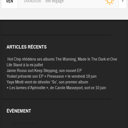
14/08/2026
ciel dégagé
VEN
ARTICLES RÉCENTS
Hot Chip rééditera ses albums The Warning, Made In The Dark et One
Life Stand à la mi-juillet
Jaime Rosso sort Keep Stepping, son nouvel EP
Yoskel présente son EP « Preseason » le vendredi 19 juin
Yaya Minté vient de dévoiler ‘So’, son premier album
« Les larmes d’Aphrodite », de Carole Masseport, sort ce 10 juin
ÉVÈNEMENT
Aucun évènement