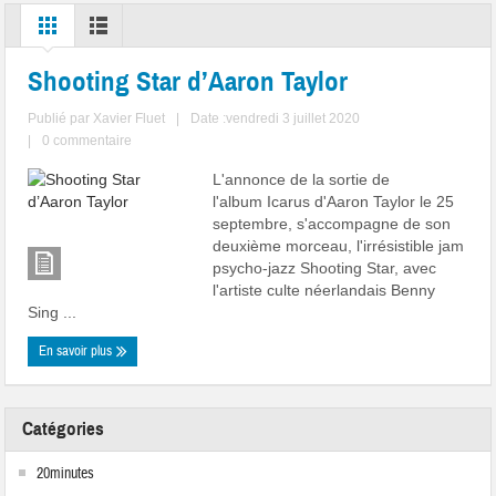
Shooting Star d’Aaron Taylor
Publié par
Xavier Fluet
|
Date :vendredi 3 juillet 2020
|
0 commentaire
L'annonce de la sortie de
l'album Icarus d'Aaron Taylor le 25
septembre, s'accompagne de son
deuxième morceau, l'irrésistible jam
psycho-jazz Shooting Star, avec
l'artiste culte néerlandais Benny
Sing ...
En savoir plus
Catégories
20minutes